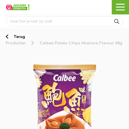
Terug
Producten
Calbee Potato Chips Abalone Flavour 68g