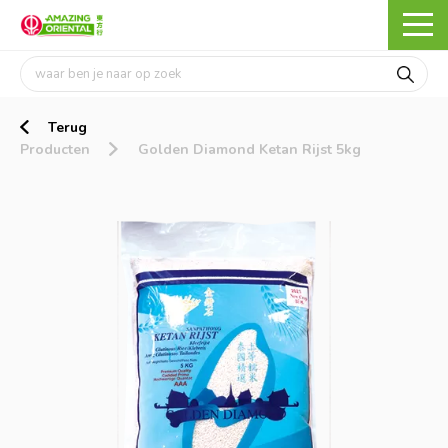
Terug
Producten
Golden Diamond Ketan Rijst 5kg