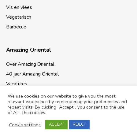
Vis en vlees
Vegetarisch
Barbecue
Amazing Oriental
Over Amazing Oriental
40 jaar Amazing Oriental
Vacatures
We use cookies on our website to give you the most
relevant experience by remembering your preferences and
repeat visits. By clicking “Accept”, you consent to the use
of ALL the cookies.
Cookies & Privacy
Sitemap
Cookie settings
ACCEPT
REJECT
© 2026 Amazing Oriental Supermarkten