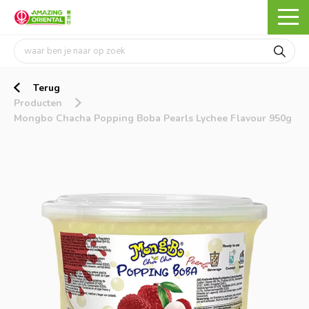
Terug
Producten
Mongbo Chacha Popping Boba Pearls Lychee Flavour 950g