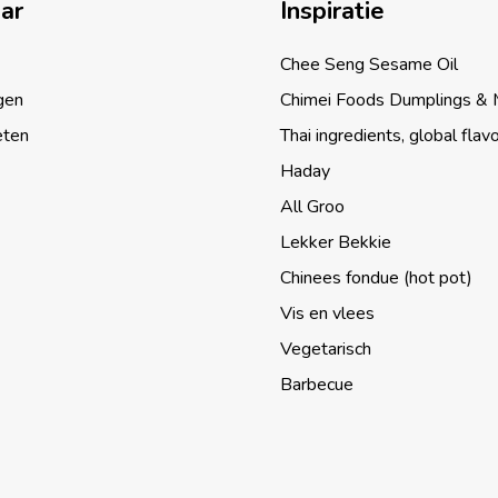
aar
Inspiratie
Chee Seng Sesame Oil
gen
Chimei Foods Dumplings &
eten
Thai ingredients, global flav
Haday
All Groo
Lekker Bekkie
Chinees fondue (hot pot)
Vis en vlees
Vegetarisch
Barbecue