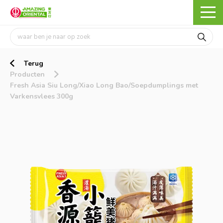
Terug
Producten
Fresh Asia Siu Long/Xiao Long Bao/Soepdumplings met
Varkensvlees 300g