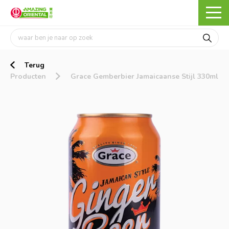
Terug
Producten
Grace Gemberbier Jamaicaanse Stijl 330ml