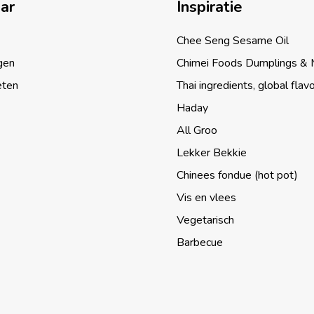
aar
Inspiratie
Chee Seng Sesame Oil
gen
Chimei Foods Dumplings &
eten
Thai ingredients, global flav
Haday
All Groo
Lekker Bekkie
Chinees fondue (hot pot)
Vis en vlees
Vegetarisch
Barbecue