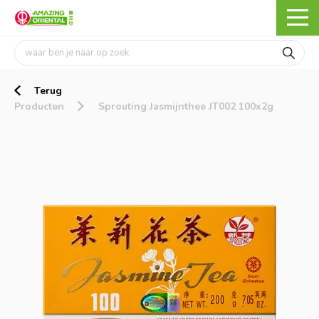
Terug
Producten
Sprouting Jasmijnthee JT002 100x2g