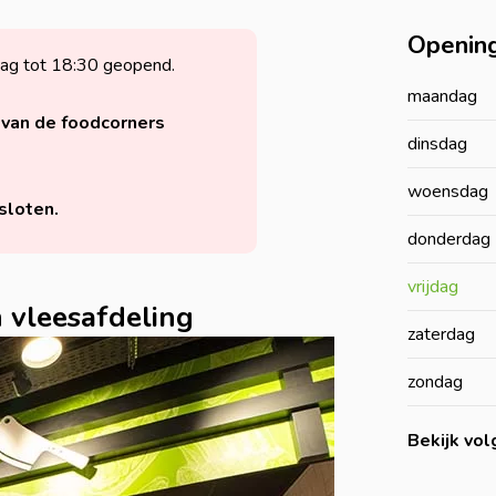
Opening
rdag tot 18:30 geopend.
maandag
 van de foodcorners
dinsdag
woensdag
sloten.
donderdag
vrijdag
n vleesafdeling
zaterdag
zondag
Bekijk vo