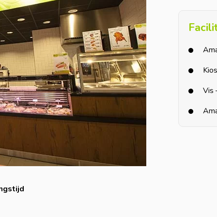
Facil
Ama
Kio
Vis 
Ama
ngstijd