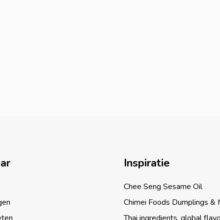
aar
Inspiratie
Chee Seng Sesame Oil
gen
Chimei Foods Dumplings &
eten
Thai ingredients, global flav