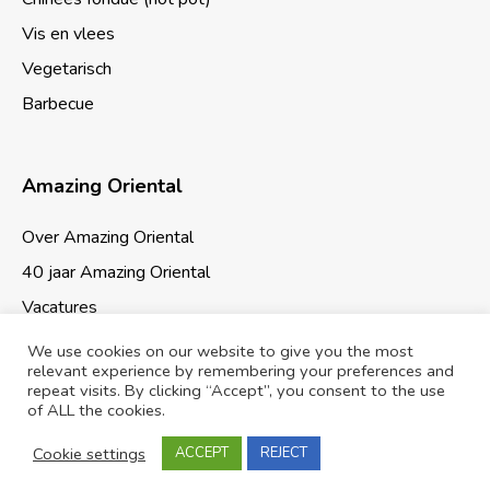
Vis en vlees
Vegetarisch
Barbecue
Amazing Oriental
Over Amazing Oriental
40 jaar Amazing Oriental
Vacatures
We use cookies on our website to give you the most
relevant experience by remembering your preferences and
repeat visits. By clicking “Accept”, you consent to the use
of ALL the cookies.
Cookies & Privacy
Sitemap
Cookie settings
ACCEPT
REJECT
© 2026 Amazing Oriental Supermarkten