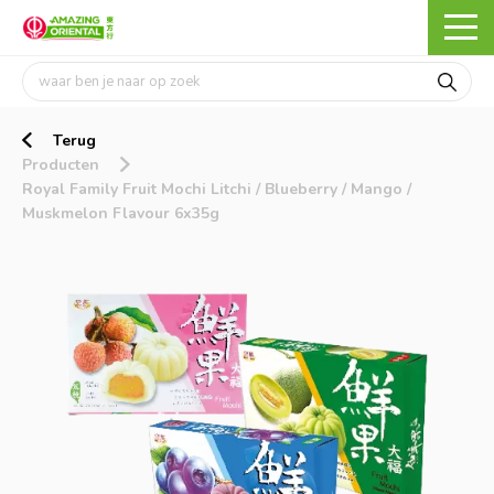
Terug
Producten
Royal Family Fruit Mochi Litchi / Blueberry / Mango /
Muskmelon Flavour 6x35g