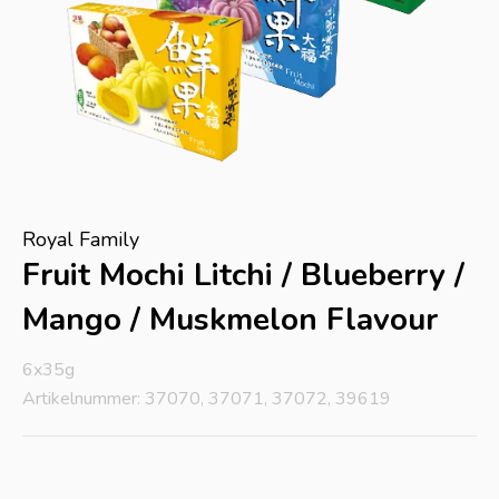
Royal Family
Fruit Mochi Litchi / Blueberry /
Mango / Muskmelon Flavour
6x35g
Artikelnummer: 37070, 37071, 37072, 39619