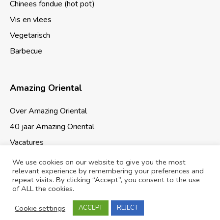
Chinees fondue (hot pot)
Vis en vlees
Vegetarisch
Barbecue
Amazing Oriental
Over Amazing Oriental
40 jaar Amazing Oriental
Vacatures
We use cookies on our website to give you the most
relevant experience by remembering your preferences and
repeat visits. By clicking “Accept”, you consent to the use
of ALL the cookies.
Cookies & Privacy
Sitemap
Cookie settings
ACCEPT
REJECT
© 2026 Amazing Oriental Supermarkten