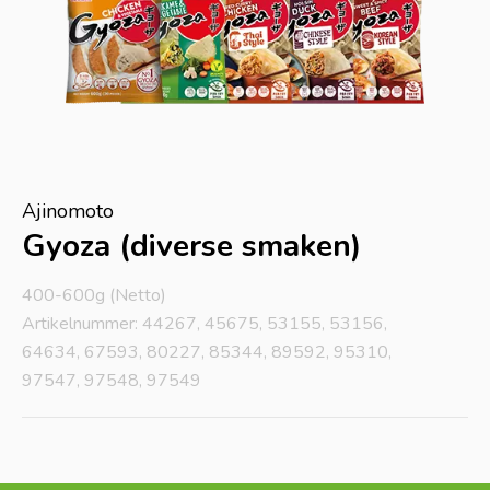
Ajinomoto
Gyoza (diverse smaken)
400-600g (Netto)
Artikelnummer: 44267, 45675, 53155, 53156,
64634, 67593, 80227, 85344, 89592, 95310,
97547, 97548, 97549