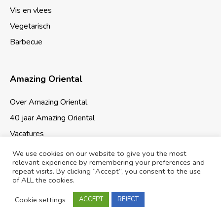
Vis en vlees
Vegetarisch
Barbecue
Amazing Oriental
Over Amazing Oriental
40 jaar Amazing Oriental
Vacatures
We use cookies on our website to give you the most
relevant experience by remembering your preferences and
repeat visits. By clicking “Accept”, you consent to the use
of ALL the cookies.
Cookies & Privacy
Sitemap
Cookie settings
ACCEPT
REJECT
© 2026 Amazing Oriental Supermarkten