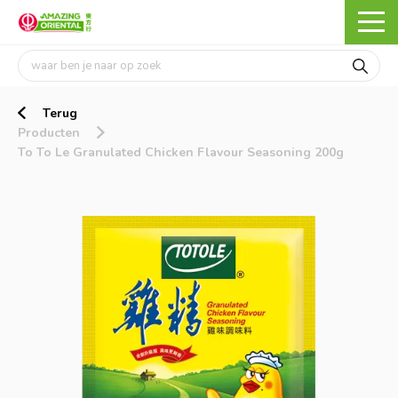
Terug
Producten
To To Le Granulated Chicken Flavour Seasoning 200g