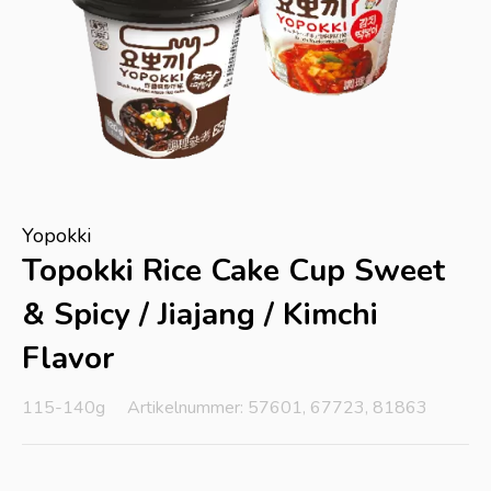
Yopokki
Topokki Rice Cake Cup Sweet
& Spicy / Jiajang / Kimchi
Flavor
115-140g
Artikelnummer: 57601, 67723, 81863