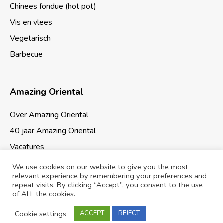
Chinees fondue (hot pot)
Vis en vlees
Vegetarisch
Barbecue
Amazing Oriental
Over Amazing Oriental
40 jaar Amazing Oriental
Vacatures
We use cookies on our website to give you the most
relevant experience by remembering your preferences and
repeat visits. By clicking “Accept”, you consent to the use
of ALL the cookies.
Cookies & Privacy
Sitemap
Cookie settings
ACCEPT
REJECT
© 2026 Amazing Oriental Supermarkten