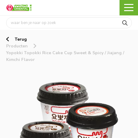
Terug
Producten
Yopokki Topokki Rice Cake Cup Sweet & Spicy / Jiajang /
Kimchi Flavor