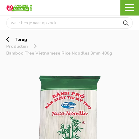
Terug
Producten
Bamboo Tree Vietnamese Rice Noodles 3mm 400g