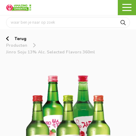
Terug
Producten
Jinro Soju 13% Alc. Selected Flavors 360ml