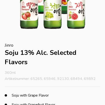
Jinro
Soju 13% Alc. Selected
Flavors
360ml
Artikelnummer: 65265, 65946, 92130, 68494, 69892
Soju with Grape Flavor
Soju with Grapefruit Flavor