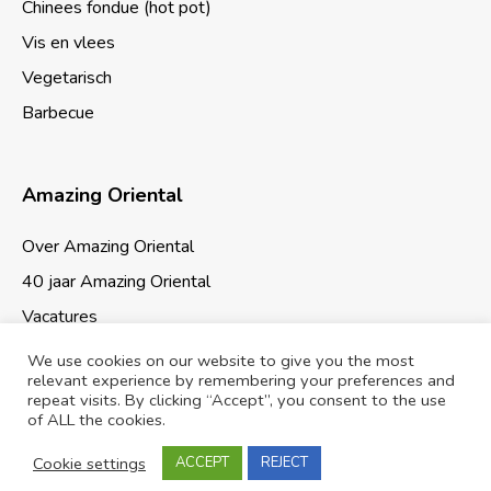
Chinees fondue (hot pot)
Vis en vlees
Vegetarisch
Barbecue
Amazing Oriental
Over Amazing Oriental
40 jaar Amazing Oriental
Vacatures
We use cookies on our website to give you the most
relevant experience by remembering your preferences and
repeat visits. By clicking “Accept”, you consent to the use
of ALL the cookies.
Cookies & Privacy
Sitemap
Cookie settings
ACCEPT
REJECT
© 2026 Amazing Oriental Supermarkten