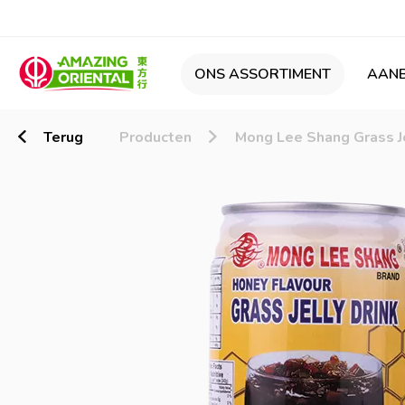
ONS ASSORTIMENT
AANB
Terug
Producten
Mong Lee Shang Grass J