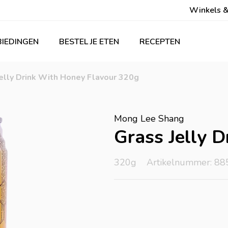
Winkels &
IEDINGEN
BESTEL JE ETEN
RECEPTEN
elly Drink With Honey Flavour 320g
Mong Lee Shang
Grass Jelly 
320g
Artikelnummer: 88