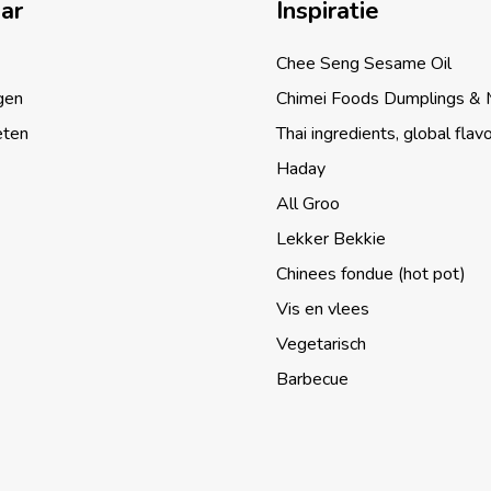
aar
Inspiratie
Chee Seng Sesame Oil
gen
Chimei Foods Dumplings &
eten
Thai ingredients, global flav
Haday
All Groo
Lekker Bekkie
Chinees fondue (hot pot)
Vis en vlees
Vegetarisch
Barbecue