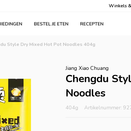
Winkels &
IEDINGEN
BESTEL JE ETEN
RECEPTEN
gdu Style Dry Mixed Hot Pot Noodles 404g
Jiang Xiao Chuang
Chengdu Styl
Noodles
404g
Artikelnummer: 92