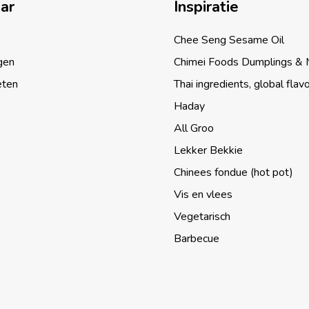
aar
Inspiratie
Chee Seng Sesame Oil
gen
Chimei Foods Dumplings &
eten
Thai ingredients, global flav
Haday
All Groo
Lekker Bekkie
Chinees fondue (hot pot)
Vis en vlees
Vegetarisch
Barbecue