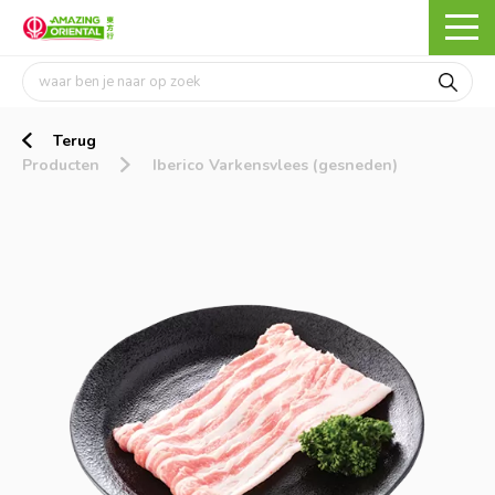
Terug
Producten
Iberico Varkensvlees (gesneden)