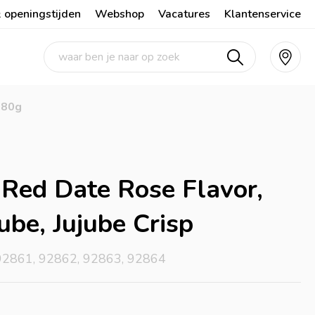
 openingstijden
Webshop
Vacatures
Klantenservice
-80g
 Red Date Rose Flavor,
ube, Jujube Crisp
92861, 92862, 92863, 92864