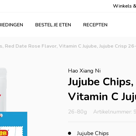
Winkels &
IEDINGEN
BESTEL JE ETEN
RECEPTEN
s, Red Date Rose Flavor, Vitamin C Jujube, Jujube Crisp 26
Hao Xiang Ni
Jujube Chips,
Vitamin C Juj
26-80g
Artikelnummer: 
Jujube Chips