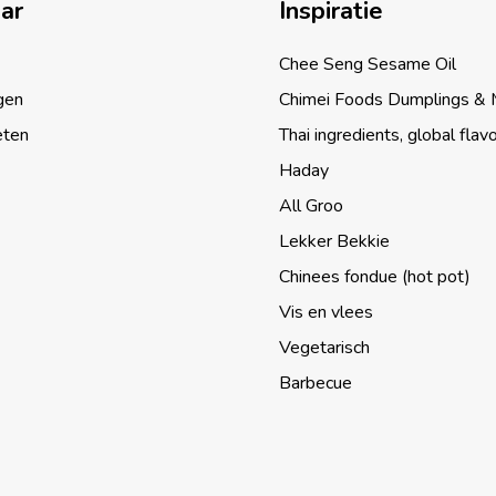
aar
Inspiratie
Chee Seng Sesame Oil
gen
Chimei Foods Dumplings &
eten
Thai ingredients, global flav
Haday
All Groo
Lekker Bekkie
Chinees fondue (hot pot)
Vis en vlees
Vegetarisch
Barbecue