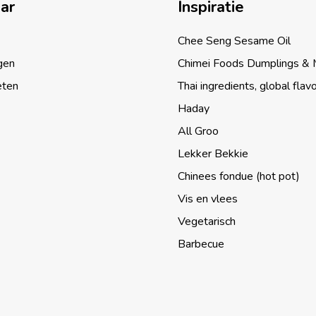
aar
Inspiratie
Chee Seng Sesame Oil
gen
Chimei Foods Dumplings &
eten
Thai ingredients, global flav
Haday
All Groo
Lekker Bekkie
Chinees fondue (hot pot)
Vis en vlees
Vegetarisch
Barbecue