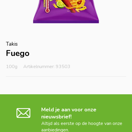
Takis
Fuego
100g
Artikelnummer: 93503
Meld je aan voor onze
nieuwsbrief!
Altijd als eerste op de hoogte van onze
aanbiedingen.