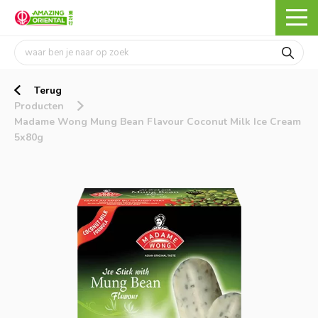
Terug
Producten
Madame Wong Mung Bean Flavour Coconut Milk Ice Cream
5x80g