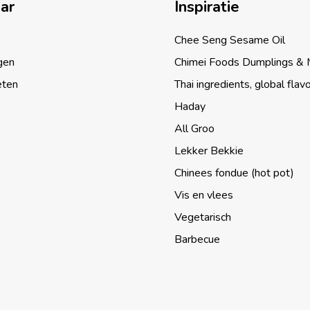
aar
Inspiratie
Chee Seng Sesame Oil
gen
Chimei Foods Dumplings &
eten
Thai ingredients, global flav
Haday
All Groo
Lekker Bekkie
Chinees fondue (hot pot)
Vis en vlees
Vegetarisch
Barbecue