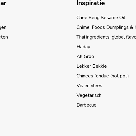
aar
Inspiratie
Chee Seng Sesame Oil
gen
Chimei Foods Dumplings &
eten
Thai ingredients, global flav
Haday
All Groo
Lekker Bekkie
Chinees fondue (hot pot)
Vis en vlees
Vegetarisch
Barbecue