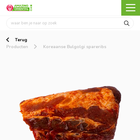
Terug
Producten
Koreaanse Bulgolgi spareribs