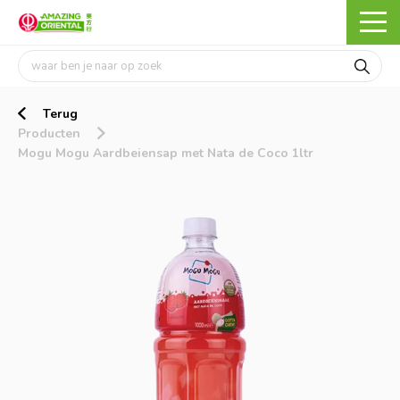
Terug
Producten
Mogu Mogu Aardbeiensap met Nata de Coco 1ltr