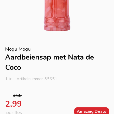
Mogu Mogu
Aardbeiensap met Nata de
Coco
1ltr
Artikelnummer: 85651
3,69
2,99
Amazing Deals
per fles