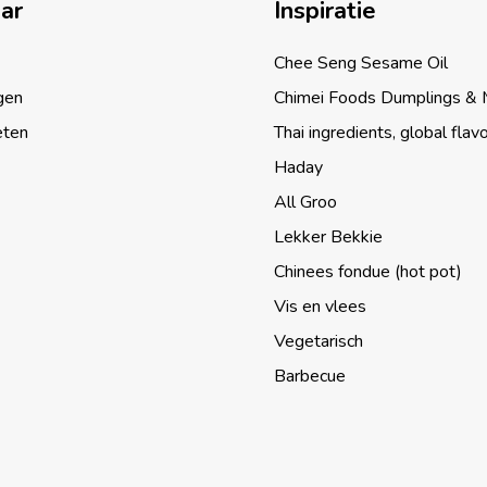
aar
Inspiratie
Chee Seng Sesame Oil
gen
Chimei Foods Dumplings &
eten
Thai ingredients, global flav
Haday
All Groo
Lekker Bekkie
Chinees fondue (hot pot)
Vis en vlees
Vegetarisch
Barbecue