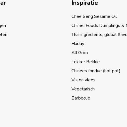
aar
Inspiratie
Chee Seng Sesame Oil
gen
Chimei Foods Dumplings &
eten
Thai ingredients, global flav
Haday
All Groo
Lekker Bekkie
Chinees fondue (hot pot)
Vis en vlees
Vegetarisch
Barbecue