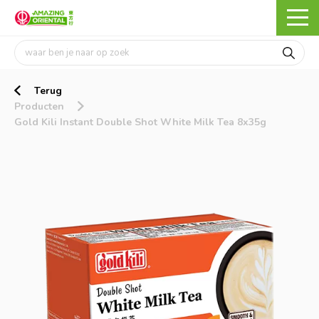
Terug
Producten
Gold Kili Instant Double Shot White Milk Tea 8x35g