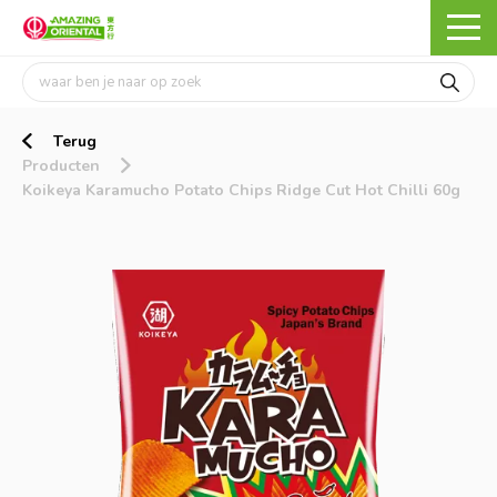
Terug
Producten
Koikeya Karamucho Potato Chips Ridge Cut Hot Chilli 60g