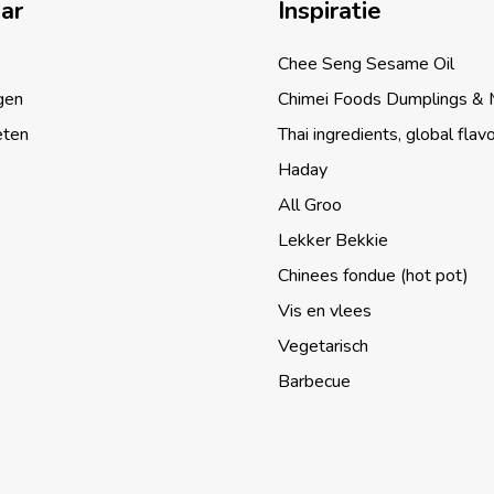
aar
Inspiratie
Chee Seng Sesame Oil
gen
Chimei Foods Dumplings &
eten
Thai ingredients, global flav
Haday
All Groo
Lekker Bekkie
Chinees fondue (hot pot)
Vis en vlees
Vegetarisch
Barbecue