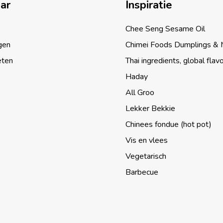
aar
Inspiratie
Chee Seng Sesame Oil
gen
Chimei Foods Dumplings &
eten
Thai ingredients, global flav
Haday
All Groo
Lekker Bekkie
Chinees fondue (hot pot)
Vis en vlees
Vegetarisch
Barbecue