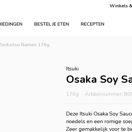
Winkels &
IEDINGEN
BESTEL JE ETEN
RECEPTEN
 Tonkotsu Ramen 176g
Itsuki
Osaka Soy S
176g
Artikelnummer: 80
Deze Itsuki Osaka Soy Sauc
noedels en een romige soep
Zeer gemakkelijk voor te be