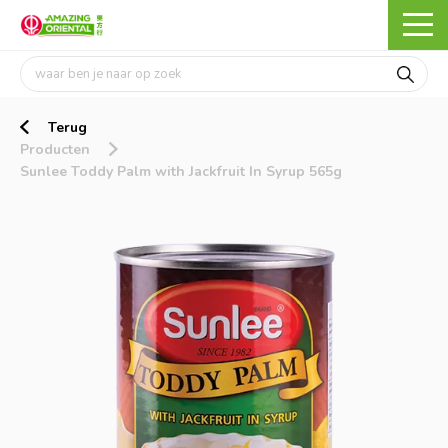
Terug
Producten
Sunlee Toddy Palm with Jackfruit In Syrup 565g