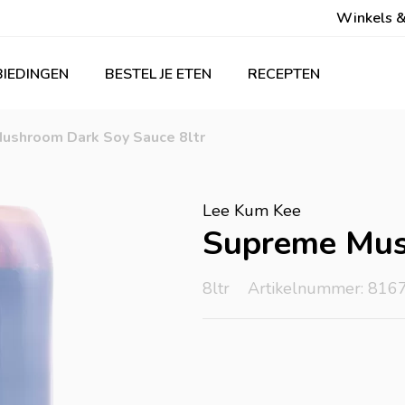
Winkels &
IEDINGEN
BESTEL JE ETEN
RECEPTEN
ushroom Dark Soy Sauce 8ltr
Lee Kum Kee
Supreme Mus
8ltr
Artikelnummer: 816