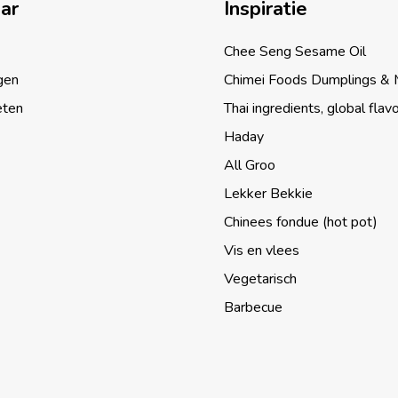
aar
Inspiratie
Chee Seng Sesame Oil
gen
Chimei Foods Dumplings &
eten
Thai ingredients, global flav
Haday
All Groo
Lekker Bekkie
Chinees fondue (hot pot)
Vis en vlees
Vegetarisch
Barbecue