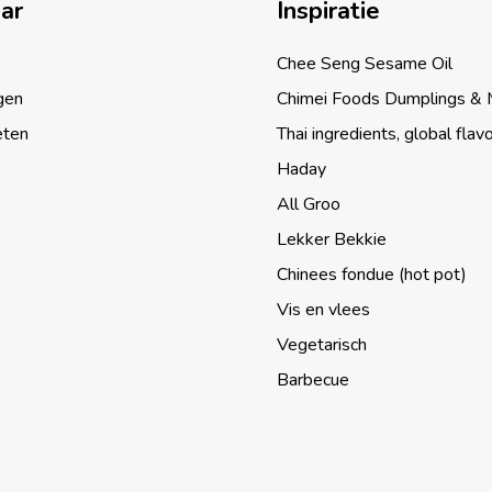
aar
Inspiratie
Chee Seng Sesame Oil
gen
Chimei Foods Dumplings &
eten
Thai ingredients, global flav
Haday
All Groo
Lekker Bekkie
Chinees fondue (hot pot)
Vis en vlees
Vegetarisch
Barbecue