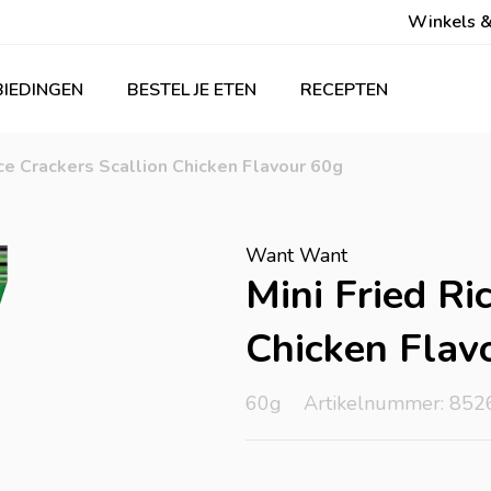
Winkels &
IEDINGEN
BESTEL JE ETEN
RECEPTEN
ce Crackers Scallion Chicken Flavour 60g
Want Want
Mini Fried Ri
Chicken Flav
60g
Artikelnummer: 852