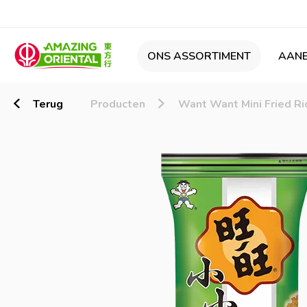
ONS ASSORTIMENT
AANB
Terug
Producten
Want Want Mini Fried Ri