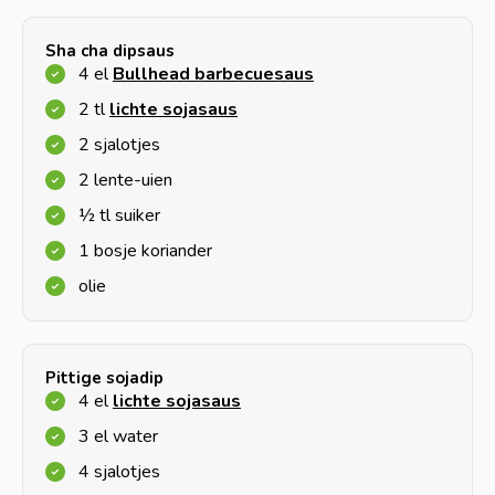
Sha cha dipsaus
4 el
Bullhead barbecuesaus
2 tl
lichte sojasaus
2 sjalotjes
2 lente-uien
½ tl suiker
1 bosje koriander
olie
Pittige sojadip
4 el
lichte sojasaus
3 el water
4 sjalotjes