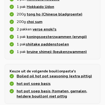
1 pak
Hokkaido Udon
200g
tong ho (Chinese bladgroente)
200g
choi sum
2 pakken
verse enoki's
1 pak
koningsoesterzwammen (eryngii)
1 pak
shiitake paddenstoelen
1 pak
bruine shimeji (beukenzwammen)
Keuze uit de volgende bouillonpasta's
Boiled oil hot pot seasoning (extra pittig)
hot pot soep basis
hot pot soep basis (tomaten, garnalen,
heldere bouillon) niet pittig