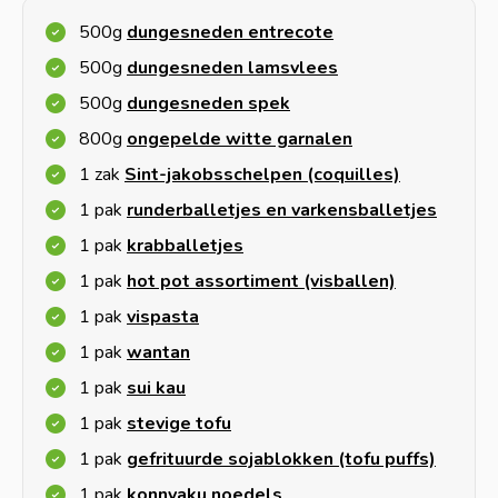
500g
dungesneden entrecote
500g
dungesneden lamsvlees
500g
dungesneden spek
800g
ongepelde witte garnalen
1 zak
Sint-jakobsschelpen (coquilles)
1 pak
runderballetjes en varkensballetjes
1 pak
krabballetjes
1 pak
hot pot assortiment (visballen)
1 pak
vispasta
1 pak
wantan
1 pak
sui kau
1 pak
stevige tofu
1 pak
gefrituurde sojablokken (tofu puffs)
1 pak
konnyaku noedels