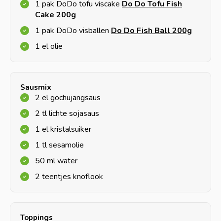
1 pak DoDo tofu viscake
Do Do Tofu Fish
Cake 200g
1 pak DoDo visballen
Do Do Fish Ball 200g
1 el olie
Sausmix
2 el gochujangsaus
2 tl lichte sojasaus
1 el kristalsuiker
1 tl sesamolie
50 ml water
2 teentjes knoflook
Toppings