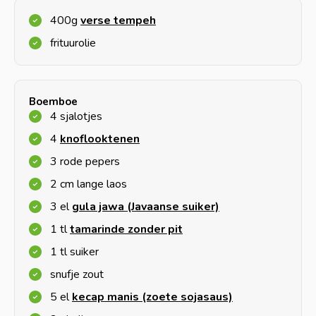
400g
verse tempeh
frituurolie
Boemboe
4 sjalotjes
4
knoflooktenen
3 rode pepers
2 cm lange laos
3 el
gula jawa (Javaanse suiker)
1 tl
tamarinde zonder pit
1 tl suiker
snufje zout
5 el
kecap manis (zoete sojasaus)