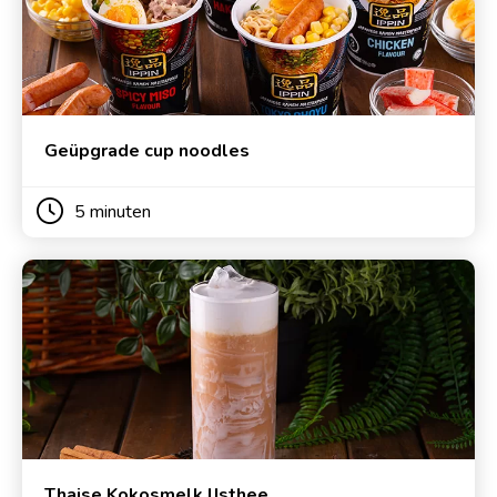
Geüpgrade cup noodles
5 minuten
Thaise Kokosmelk IJsthee