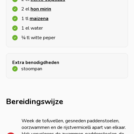
2 el
hon mirin
1 tl
maizena
1 el water
¼ tl witte peper
Extra benodigdheden
stoompan
Bereidingswijze
Week de tofuvellen, gesneden paddenstoelen,
oorzwammen en de rijstvermicelli apart van elkaar.