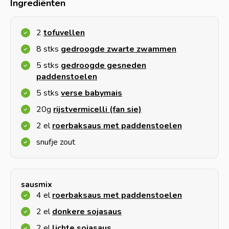
Ingrediënten
2
tofuvellen
8 stks
gedroogde zwarte zwammen
5 stks
gedroogde gesneden
paddenstoelen
5 stks
verse babymais
20g
rijstvermicelli (fan sie)
2 el
roerbaksaus met paddenstoelen
snufje zout
sausmix
4 el
roerbaksaus met paddenstoelen
2 el
donkere sojasaus
2 el
lichte sojasaus