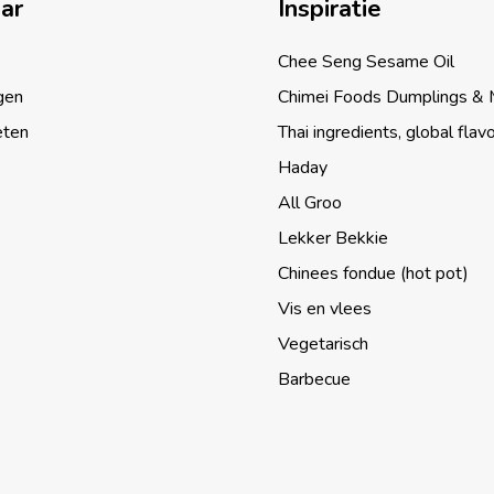
aar
Inspiratie
Chee Seng Sesame Oil
gen
Chimei Foods Dumplings &
eten
Thai ingredients, global flav
Haday
All Groo
Lekker Bekkie
Chinees fondue (hot pot)
Vis en vlees
Vegetarisch
Barbecue