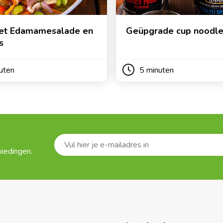
et Edamamesalade en
Geüpgrade cup noodl
s
uten
5 minuten
biedingen.