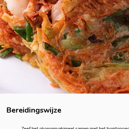
Bereidingswijze
Zeef het okonomiyakimeel samen met het bonitopoed