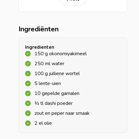
Ingrediënten
Ingredienten
150 g okonomiyakimeel
250 ml water
100 g julliene wortel
5 lente-uien
10 gepelde garnalen
½ tl dashi poeder
zout en peper naar smaak
2 el olie