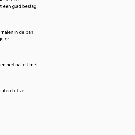
 een glad beslag.
rnalen in de pan
je er
en herhaal dit met
nuten tot ze