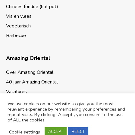
Chinees fondue (hot pot)
Vis en vlees
Vegetarisch
Barbecue
Amazing Oriental
Over Amazing Oriental
40 jaar Amazing Oriental
Vacatures
We use cookies on our website to give you the most
relevant experience by remembering your preferences and
repeat visits. By clicking “Accept”, you consent to the use
of ALL the cookies.
Cookies & Privacy
Sitemap
Cookie settings
ACCEPT
REJECT
© 2026 Amazing Oriental Supermarkten