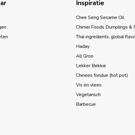
aar
Inspiratie
Chee Seng Sesame Oil
gen
Chimei Foods Dumplings &
eten
Thai ingredients, global flav
Haday
All Groo
Lekker Bekkie
Chinees fondue (hot pot)
Vis en vlees
Vegetarisch
Barbecue