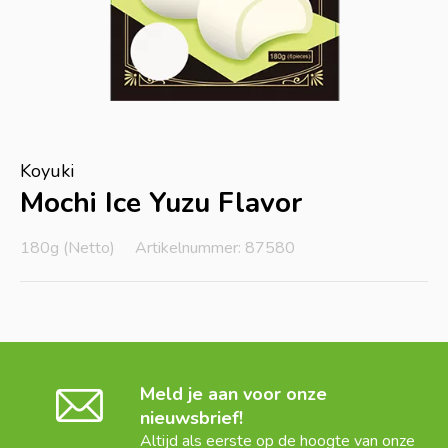
Koyuki
Mochi Ice Yuzu Flavor
180g (Netto)
Artikelnummer: 87580
Meld je aan voor onze
nieuwsbrief!
Altijd als eerste op de hoogte van onze