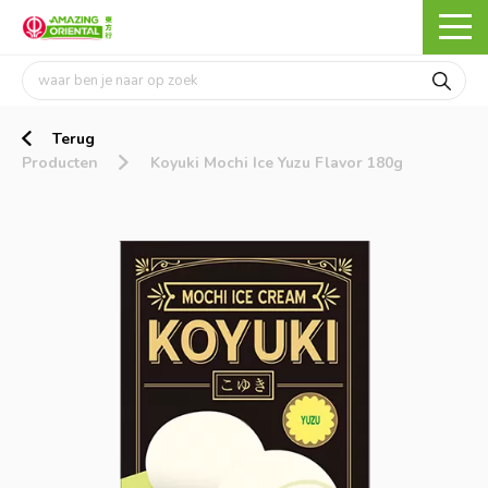
Terug
Producten
Koyuki Mochi Ice Yuzu Flavor 180g