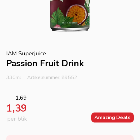
IAM Superjuice
Passion Fruit Drink
330ml
Artikelnummer: 89552
1,69
1,39
Amazing Deals
per blik