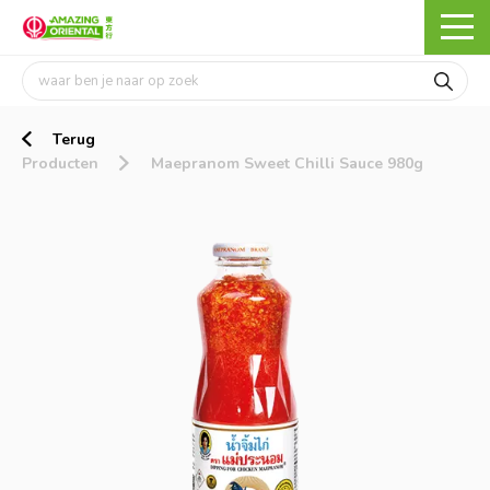
Terug
Producten
Maepranom Sweet Chilli Sauce 980g