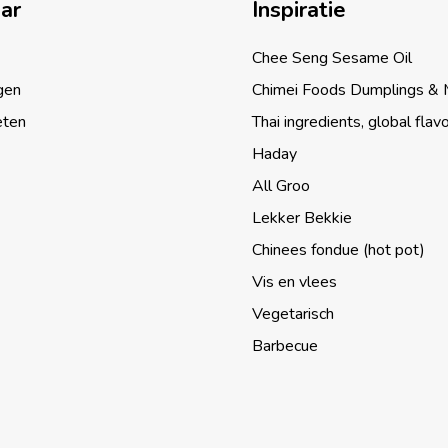
aar
Inspiratie
Chee Seng Sesame Oil
gen
Chimei Foods Dumplings &
eten
Thai ingredients, global flav
Haday
All Groo
Lekker Bekkie
Chinees fondue (hot pot)
Vis en vlees
Vegetarisch
Barbecue