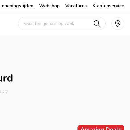
 openingstijden
Webshop
Vacatures
Klantenservice
urd
737
Amazing Deals