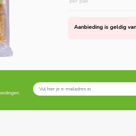
per pak
Aanbieding is geldig va
biedingen.