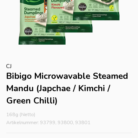
CJ
Bibigo Microwavable Steamed
Mandu (Japchae / Kimchi /
Green Chilli)
168g (Netto)
Artikelnummer: 93799, 93800, 93801