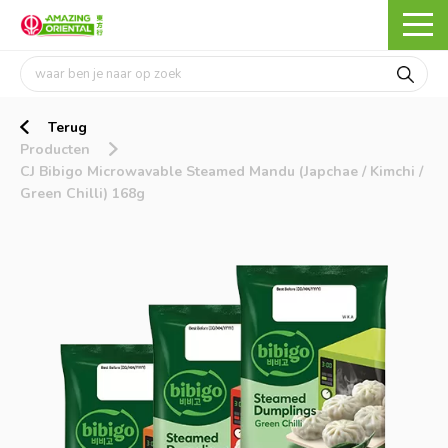
Terug
Producten
CJ Bibigo Microwavable Steamed Mandu (Japchae / Kimchi /
Green Chilli) 168g